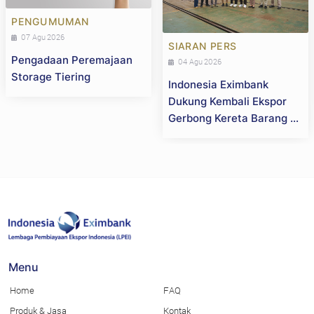
PENGUMUMAN
07 Agu 2026
SIARAN PERS
Pengadaan Peremajaan
04 Agu 2026
Storage Tiering
Indonesia Eximbank
Dukung Kembali Ekspor
Gerbong Kereta Barang ke
Selandia Baru, Perkuat
Daya Saing Industri
Strategis Nasional
Menu
Home
FAQ
Produk & Jasa
Kontak