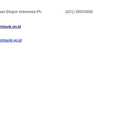
yaan Ekspor Indonesia Ph. : (021) 39503600
mbank.go.id
imbank.go.id