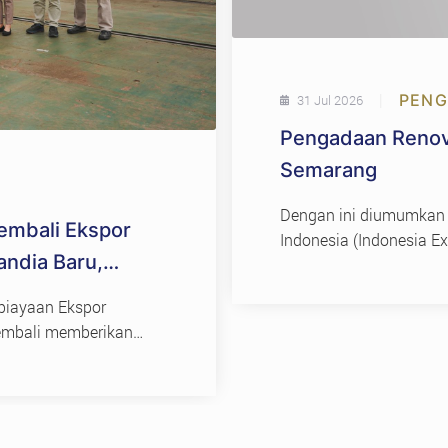
|
PEN
31 Jul 2026
Pengadaan Renova
Semarang
Dengan ini diumumkan
embali Ekspor
Indonesia (Indonesia 
andia Baru,
Renovasi Kantor Wilay
rategis Nasional
biayaan Ekspor
kembali memberikan
egis…