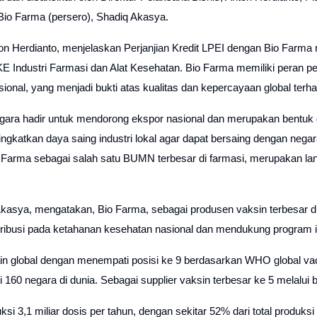
Bio Farma (persero), Shadiq Akasya.
ton Herdianto, menjelaskan Perjanjian Kredit LPEI dengan Bio Farm
 PKE Industri Farmasi dan Alat Kesehatan. Bio Farma memiliki peran
ional, yang menjadi bukti atas kualitas dan kepercayaan global ter
ara hadir untuk mendorong ekspor nasional dan merupakan bentuk 
ingkatkan daya saing industri lokal agar dapat bersaing dengan nega
 Farma sebagai salah satu BUMN terbesar di farmasi, merupakan la
Akasya, mengatakan, Bio Farma, sebagai produsen vaksin terbesar 
ontribusi pada ketahanan kesehatan nasional dan mendukung program i
n global dengan menempati posisi ke 9 berdasarkan WHO global vacci
ri 160 negara di dunia. Sebagai supplier vaksin terbesar ke 5 melal
ksi 3,1 miliar dosis per tahun, dengan sekitar 52% dari total produk