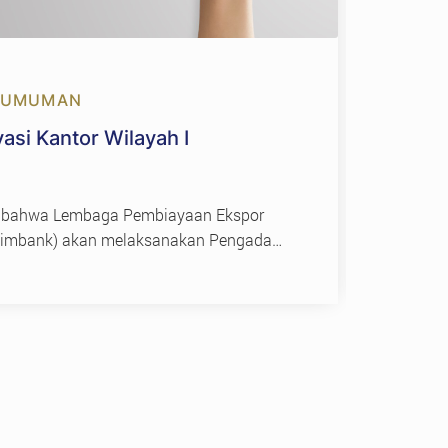
GUMUMAN
31 J
si Kantor Wilayah I
Peng
Akun
2026
 bahwa Lembaga Pembiayaan Ekspor
Denga
Eximbank) akan melaksanakan Pengadaan
Indon
ah I| Semarang dengan metode…
(Ulang