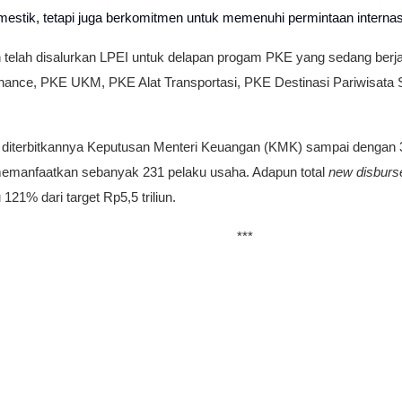
estik, tetapi juga berkomitmen untuk memenuhi permintaan internasi
iun telah disalurkan LPEI untuk delapan progam PKE yang sedang be
nance, PKE UKM, PKE Alat Transportasi, PKE Destinasi Pariwisata Su
diterbitkannya Keputusan Menteri Keuangan (KMK) sampai dengan 3
emanfaatkan sebanyak 231 pelaku usaha. Adapun total
new disbur
121% dari target Rp5,5 triliun.
***