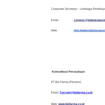
Corporate Secretary
– Lembaga Pembia
Email :
corpsec@indonesiaexi
Web :
http://www.indonesiaex
-
Komunikasi Perusahaan
PT Bio Farma (Persero)
Email:
Corcom@biofarma.co.id
Web:
www.biofarma.co.id