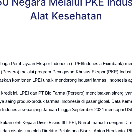
60 Negara Melalui PKE Indus
Alat Kesehatan
aga Pembiayaan Ekspor Indonesia (LPEI/Indonesia Eximbank) member
(Persero) melalui program Penugasan Khusus Ekspor (PKE) Industri
askan komitmen LPEI untuk mendorong industri farmasi Indonesia aga
kredit ini, LPEI dan PT Bio Farma (Persero) menciptakan sinergi ya
ya saing produk-produk farmasi Indonesia di pasar global. Data Keme
am Indonesia sepanjang Januari hingga September 2024 mencapai USD63
lakukan oleh Kepala Divisi Bisnis III LPEI, Nurrohmanudin dengan D
a dan disaksikan oleh Direktur Pelaksana Bisnis, Anton Herdianto, P