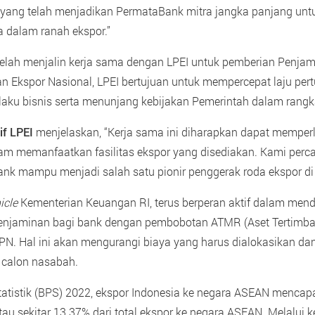
 yang telah menjadikan PermataBank mitra jangka panjang un
 dalam ranah ekspor.”
lah menjalin kerja sama dengan LPEI untuk pemberian Penjamina
 Ekspor Nasional, LPEI bertujuan untuk mempercepat laju per
aku bisnis serta menunjang kebijakan Pemerintah dalam rang
tif LPEI
menjelaskan, “Kerja sama ini diharapkan dapat mempe
am memanfaatkan fasilitas ekspor yang disediakan. Kami percaya
k mampu menjadi salah satu pionir penggerak roda ekspor di 
icle
Kementerian Keuangan RI, terus berperan aktif dalam mend
njaminan bagi bank dengan pembobotan ATMR (Aset Tertimbang
PN. Hal ini akan mengurangi biaya yang harus dialokasikan
 calon nasabah.
atistik (BPS) 2022, ekspor Indonesia ke negara ASEAN mencapa
tau sekitar 13.37% dari total ekspor ke negara ASEAN. Melalui