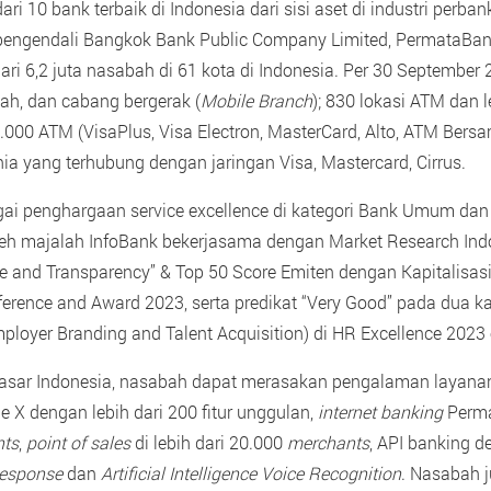
i 10 bank terbaik di Indonesia dari sisi aset di industri perban
ngendali Bangkok Bank Public Company Limited, PermataBank 
 dari 6,2 juta nasabah di 61 kota di Indonesia. Per 30 Septemb
iah, dan cabang bergerak (
Mobile Branch
); 830 lokasi ATM dan le
00.000 ATM (VisaPlus, Visa Electron, MasterCard, Alto, ATM Bers
nia yang terhubung dengan jaringan Visa, Mastercard, Cirrus.
ai penghargaan service excellence di kategori Bank Umum dan 
eh majalah InfoBank bekerjasama dengan Market Research Indone
e and Transparency” & Top 50 Score Emiten dengan Kapitalisasi
nference and Award 2023, serta predikat “Very Good” pada dua k
loyer Branding and Talent Acquisition) di HR Excellence 20
i pasar Indonesia, nasabah dapat merasakan pengalaman layanan 
e X dengan lebih dari 200 fitur unggulan,
internet banking
Perma
nts
,
point of sales
di lebih dari 20.000
merchants
, API banking d
 Response
dan
Artificial Intelligence Voice Recognition
. Nasabah 