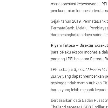
mengapresiasi kepercayaan LPEI
perekonomian Indonesia terutama
Sejak tahun 2019, PermataBank te
PermataBank. Melalui Pembiayaan
dan meningkatkan daya saing pel
Riyani Tirtoso – Direktur Ekseku
para pelaku ekspor Indonesia dal
panjang LPEI bersama PermataBan
LPEI sebagai S
pecial Mission Veh
status
yang dapat memberikan pe
sehingga tidak membutuhkan CK
harga yang lebih menarik kepada
Berdasarkan data Badan Pusat St
Thailand sebesar USD8,1 miliar a