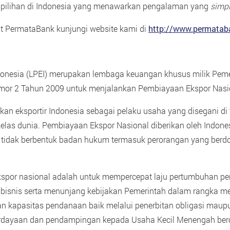
h pilihan di Indonesia yang menawarkan pengalaman yang
simpl
kait PermataBank kunjungi website kami di
http://www.permata
nesia (LPEI) merupakan lembaga keuangan khusus milik Pemeri
or 2 Tahun 2009 untuk menjalankan Pembiayaan Ekspor Nasio
ikan eksportir Indonesia sebagai pelaku usaha yang disegani d
kelas dunia. Pembiayaan Ekspor Nasional diberikan oleh Indo
dak berbentuk badan hukum termasuk perorangan yang berdomis
spor nasional adalah untuk mempercepat laju pertumbuhan per
bisnis serta menunjang kebijakan Pemerintah dalam rangka me
n kapasitas pendanaan baik melalui penerbitan obligasi maup
rdayaan dan pendampingan kepada Usaha Kecil Menengah beror