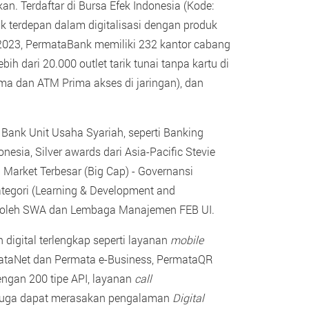
kan. Terdaftar di Bursa Efek Indonesia (Kode:
terdepan dalam digitalisasi dengan produk
er 2023, PermataBank memiliki 232 kantor cabang
bih dari 20.000 outlet tarik tunai tanpa kartu di
ama dan ATM Prima akses di jaringan), dan
Bank Unit Usaha Syariah, seperti Banking
sia, Silver awards dari Asia-Pacific Stevie
 Market Terbesar (Big Cap) - Governansi
ategori (Learning & Development and
23 oleh SWA dan Lembaga Manajemen FEB UI.
digital terlengkap seperti layanan
mobile
taNet dan Permata e-Business, PermataQR
engan 200 tipe API, layanan
call
juga dapat merasakan pengalaman
Digital