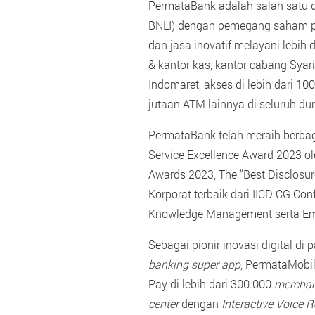
PermataBank adalah salah satu dar
BNLI) dengan pemegang saham pe
dan jasa inovatif melayani lebih
& kantor kas, kantor cabang Syar
Indomaret, akses di lebih dari 1
jutaan ATM lainnya di seluruh du
PermataBank telah meraih berbag
Service Excellence Award 2023 ol
Awards 2023, The “Best Disclosur
Korporat terbaik dari IICD CG Co
Knowledge Management serta Emp
Sebagai pionir inovasi digital d
banking super app
, PermataMobil
Pay di lebih dari 300.000
mercha
center
dengan
Interactive Voice