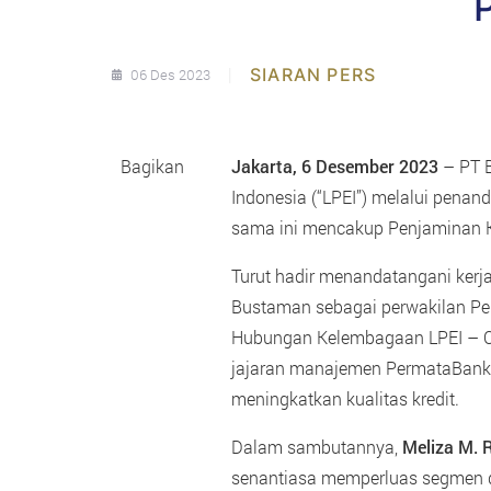
|
SIARAN PERS
06 Des 2023
Bagikan
Jakarta, 6 Desember 2023
– PT 
Indonesia (“LPEI”) melalui pena
sama ini mencakup Penjaminan K
Turut hadir menandatangani kerj
Bustaman sebagai perwakilan Pe
Hubungan Kelembagaan LPEI – Ches
jajaran manajemen PermataBank d
meningkatkan kualitas kredit.
Dalam sambutannya,
Meliza M. 
senantiasa memperluas segmen 