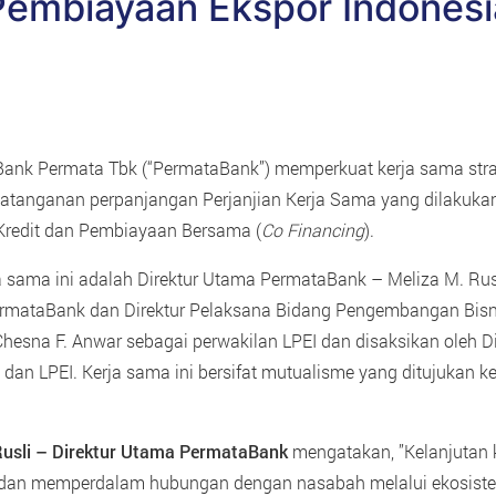
Pembiayaan Ekspor Indonesi
Bank Permata Tbk (“PermataBank”) memperkuat kerja sama st
ndatanganan perpanjangan Perjanjian Kerja Sama yang dilakuka
redit dan Pembiayaan Bersama (
Co Financing
).
a sama ini adalah Direktur Utama PermataBank – Meliza M. Rus
rmataBank dan Direktur Pelaksana Bidang Pengembangan Bisnis
na F. Anwar sebagai perwakilan LPEI dan disaksikan oleh Dire
an LPEI. Kerja sama ini bersifat mutualisme yang ditujukan ke
Rusli – Direktur Utama PermataBank
mengatakan, ”Kelanjutan 
dan memperdalam hubungan dengan nasabah melalui ekosiste