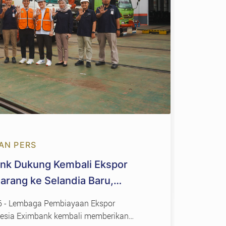
31 J
Peng
Sem
AN PERS
Denga
ank Dukung Kembali Ekspor
Indon
arang ke Selandia Baru,
Renov
g Industri Strategis Nasional
6 - Lembaga Pembiayaan Ekspor
onesia Eximbank kembali memberikan