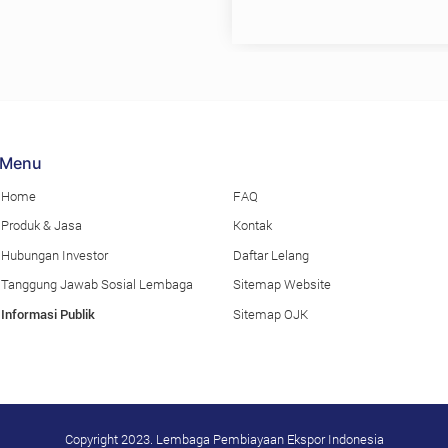
dukungan terhadap ekspo
Menu
Home
FAQ
Produk & Jasa
Kontak
Hubungan Investor
Daftar Lelang
Tanggung Jawab Sosial Lembaga
Sitemap Website
Informasi Publik
Sitemap OJK
Copyright 2023. Lembaga Pembiayaan Ekspor Indonesia