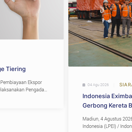
e Tiering
 Pembiayaan Ekspor
|
SIAR
04 Agu 2026
melaksanakan Pengadaan
Indonesia Eximb
tode Lelang Umum…
Gerbong Kereta B
Perkuat Daya Sain
Madiun, 4 Agustus 202
Indonesia (LPEI) / Ind