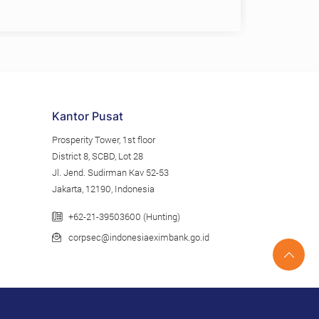
r industri strategis…
Kantor Pusat
Prosperity Tower, 1st floor
District 8, SCBD, Lot 28
Jl. Jend. Sudirman Kav 52-53
Jakarta, 12190, Indonesia
+62-21-39503600 (Hunting)
corpsec@indonesiaeximbank.go.id