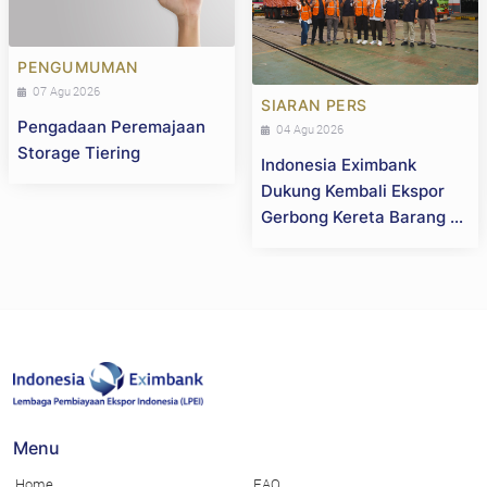
PENGUMUMAN
07 Agu 2026
SIARAN PERS
Pengadaan Peremajaan
04 Agu 2026
Storage Tiering
Indonesia Eximbank
Dukung Kembali Ekspor
Gerbong Kereta Barang ke
Selandia Baru, Perkuat
Daya Saing Industri
Strategis Nasional
Menu
Home
FAQ