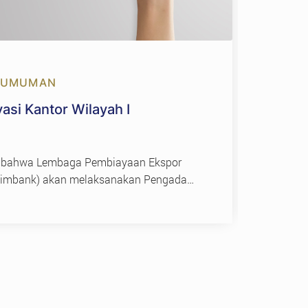
GUMUMAN
31 J
si Kantor Wilayah I
Peng
Akun
2026
 bahwa Lembaga Pembiayaan Ekspor
Denga
Eximbank) akan melaksanakan Pengadaan
Indon
ah I| Semarang dengan metode…
(Ulang