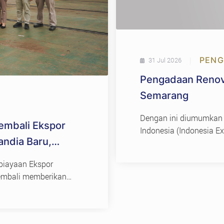
|
PEN
31 Jul 2026
Pengadaan Renova
Semarang
Dengan ini diumumkan
embali Ekspor
Indonesia (Indonesia 
andia Baru,
Renovasi Kantor Wilay
rategis Nasional
biayaan Ekspor
kembali memberikan
egis…