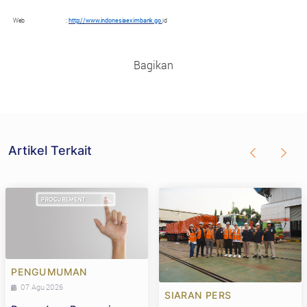
Web
:
http://www.indonesiaeximbank.go
.
id
Bagikan
Artikel Terkait
PENGUMUMAN
07 Agu 2026
SIARAN PERS