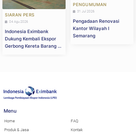
PENGUMUMAN
31 Jul 2026
SIARAN PERS
Pengadaan Renovasi
04 Agu 2026
Kantor Wilayah I
Indonesia Eximbank
Semarang
Dukung Kembali Ekspor
Gerbong Kereta Barang ke
Selandia Baru, Perkuat
Daya Saing Industri
Strategis Nasional
Menu
Home
FAQ
Produk & Jasa
Kontak