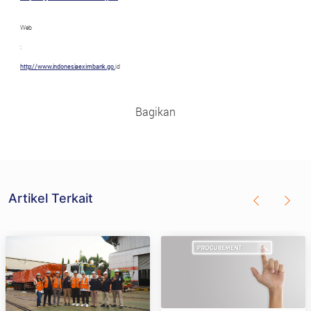
Web
:
http://www.indonesiaeximbank.go
.
id
Bagikan
Artikel Terkait