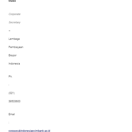
Malee
Corporate
Secretary
–
Lembaga
Pembiayaan
Ekspor
Indonesia
Ph.
:
(021)
39503600
Email
:
corpsec@indonesiaeximbank.go.id