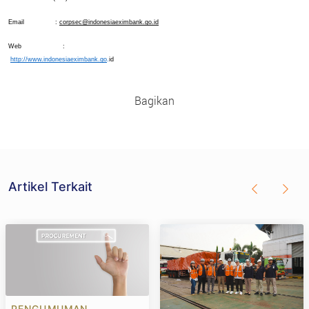
Email              
: 
corpsec@indonesiaeximbank.go.id
Web
                   :
http://www.indonesiaeximbank.go
.
id
Bagikan
Artikel Terkait
PENGUMUMAN