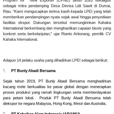
Program for  New Exporter
 (CPNE) tahun 2020 sekaligus 
sebagai mitra pendamping Desa Devisa Lidi Sawit di Dumai, 
Riau. “Kami mengucapkan terima kasih kepada LPEI yang telah 
memberikan pendampingan nyata sejak awal hingga penyediaan 
fasilitas ekspor. Dukungan tersebut memungkinkan Kahaka 
International berkembang dan menghasilkan capaian bisnis yang 
konkret serta berkelanjutan,” ujar Rianto Aritonang, pemilik CV 
Kahaka International.
Adapun 14 pelaku usaha yang dihadirkan LPEI sebagai berikut:
PT Bunly Abadi Bersama
Sejak tahun 2019, PT Bunly Abadi Bersama menghadirkan 
kacang mete berkualitas ke pasar global dengan menerapkan 
proses produksi yang ramah lingkungan serta memberdayakan 
para petani lokal.  Produk PT Bunly Abadi Bersama telah 
diekspor ke negara Malaysia, Hong Kong, Mesir dan Australia.
PT Kebaikan Alam Indonesia (ARAMU)