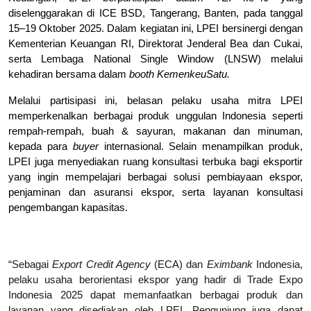
diselenggarakan di ICE BSD, Tangerang, Banten, pada tanggal 
15–19 Oktober 2025. Dalam kegiatan ini, LPEI bersinergi dengan 
Kementerian Keuangan RI, Direktorat Jenderal Bea dan Cukai, 
serta Lembaga National Single Window (LNSW) melalui 
kehadiran bersama dalam 
booth
KemenkeuSatu.
Melalui partisipasi ini, belasan pelaku usaha mitra LPEI 
memperkenalkan berbagai produk unggulan Indonesia seperti 
rempah-rempah, buah & sayuran, makanan dan minuman, 
kepada para 
buyer 
internasional. Selain menampilkan produk, 
LPEI juga menyediakan ruang konsultasi terbuka bagi eksportir 
yang ingin mempelajari berbagai solusi pembiayaan ekspor, 
penjaminan dan asuransi ekspor, serta layanan konsultasi 
pengembangan kapasitas.
“Sebagai 
Export Credit Agency
 (ECA) dan 
Eximbank
 Indonesia, 
pelaku usaha berorientasi ekspor yang hadir di Trade Expo 
Indonesia 2025 dapat memanfaatkan berbagai produk dan 
layanan yang disediakan oleh LPEI. Pengunjung juga dapat 