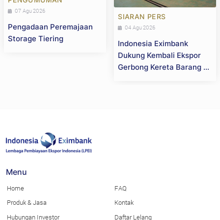
07 Agu 2026
SIARAN PERS
Pengadaan Peremajaan
04 Agu 2026
Storage Tiering
Indonesia Eximbank
Dukung Kembali Ekspor
Gerbong Kereta Barang ke
Selandia Baru, Perkuat
Daya Saing Industri
Strategis Nasional
Menu
Home
FAQ
Produk & Jasa
Kontak
Hubungan Investor
Daftar Lelang