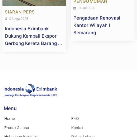
PENGUMUMAN
31 Jul 2026
SIARAN PERS
Pengadaan Renovasi
04 Agu 2026
Kantor Wilayah I
Indonesia Eximbank
Semarang
Dukung Kembali Ekspor
Gerbong Kereta Barang ke
Selandia Baru, Perkuat
Daya Saing Industri
Strategis Nasional
Menu
Home
FAQ
Produk & Jasa
Kontak
Hubungan Investor
Daftar Lelang